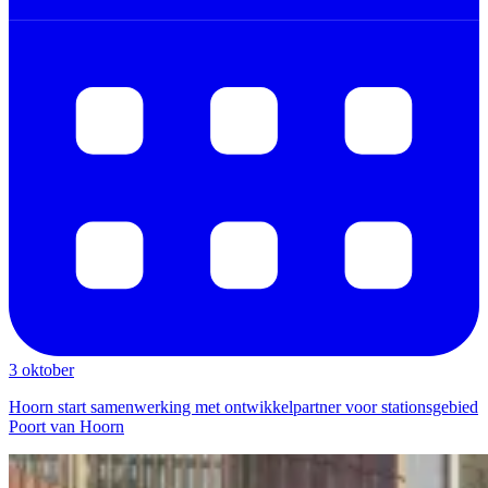
3 oktober
Hoorn start samenwerking met ontwikkelpartner voor stationsgebied
Poort van Hoorn