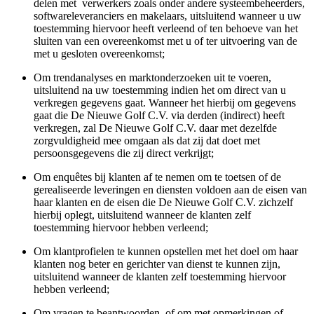
delen met verwerkers zoals onder andere systeembeheerders,
softwareleveranciers en makelaars, uitsluitend wanneer u uw
toestemming hiervoor heeft verleend of ten behoeve van het
sluiten van een overeenkomst met u of ter uitvoering van de
met u gesloten overeenkomst;
Om trendanalyses en marktonderzoeken uit te voeren,
uitsluitend na uw toestemming indien het om direct van u
verkregen gegevens gaat. Wanneer het hierbij om gegevens
gaat die De Nieuwe Golf C.V. via derden (indirect) heeft
verkregen, zal De Nieuwe Golf C.V. daar met dezelfde
zorgvuldigheid mee omgaan als dat zij dat doet met
persoonsgegevens die zij direct verkrijgt;
Om enquêtes bij klanten af te nemen om te toetsen of de
gerealiseerde leveringen en diensten voldoen aan de eisen van
haar klanten en de eisen die De Nieuwe Golf C.V. zichzelf
hierbij oplegt, uitsluitend wanneer de klanten zelf
toestemming hiervoor hebben verleend;
Om klantprofielen te kunnen opstellen met het doel om haar
klanten nog beter en gerichter van dienst te kunnen zijn,
uitsluitend wanneer de klanten zelf toestemming hiervoor
hebben verleend;
Om vragen te beantwoorden, of om met opmerkingen of