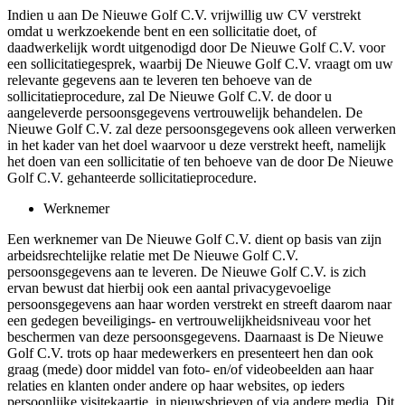
Indien u aan De Nieuwe Golf C.V. vrijwillig uw CV verstrekt
omdat u werkzoekende bent en een sollicitatie doet, of
daadwerkelijk wordt uitgenodigd door De Nieuwe Golf C.V. voor
een sollicitatiegesprek, waarbij De Nieuwe Golf C.V. vraagt om uw
relevante gegevens aan te leveren ten behoeve van de
sollicitatieprocedure, zal De Nieuwe Golf C.V. de door u
aangeleverde persoonsgegevens vertrouwelijk behandelen. De
Nieuwe Golf C.V. zal deze persoonsgegevens ook alleen verwerken
in het kader van het doel waarvoor u deze verstrekt heeft, namelijk
het doen van een sollicitatie of ten behoeve van de door De Nieuwe
Golf C.V. gehanteerde sollicitatieprocedure.
Werknemer
Een werknemer van De Nieuwe Golf C.V. dient op basis van zijn
arbeidsrechtelijke relatie met De Nieuwe Golf C.V.
persoonsgegevens aan te leveren. De Nieuwe Golf C.V. is zich
ervan bewust dat hierbij ook een aantal privacygevoelige
persoonsgegevens aan haar worden verstrekt en streeft daarom naar
een gedegen beveiligings- en vertrouwelijkheidsniveau voor het
beschermen van deze persoonsgegevens. Daarnaast is De Nieuwe
Golf C.V. trots op haar medewerkers en presenteert hen dan ook
graag (mede) door middel van foto- en/of videobeelden aan haar
relaties en klanten onder andere op haar websites, op ieders
persoonlijke visitekaartje, in nieuwsbrieven of via andere media. Dit