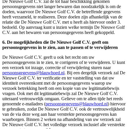
De Nieuwe Golf C.V. zal de tot haar beschikking gekomen
persoonsgegevens niet langer bewaren dan noodzakelijk is om de
doelen, waarvoor De Nieuwe Golf C.V. de betreffende gegevens
heeft verzameld, te realiseren. Deze doelen zijn afhankelijk van de
relatie die De Nieuwe Golf C.V. met u heeft als hiervoor onder 3.
bedoeld. Op aanvraag kunt u inzien welke termijn De Nieuwe Golf
C.V. aan het bewaren van persoonsgegevens heeft gekoppeld.
6. De mogelijkheden die De Nieuwe Golf C.V. geeft om
persoonsgegevens in te zien, aan te passen of te verwijderen
De Nieuwe Golf C.V. geeft u ook het recht om uw
persoonsgegevens in te zien, te corrigeren of te verwijderen. U kunt
een verzoek tot inzage, correctie of verwijdering sturen naar
persoonsgegevens@blauwhoed.nl
. Bij een dergelijk verzoek zal De
Nieuwe Golf C.V. ter verificatie en ter vaststelling van dat uw
identiteit overeenkomt met de persoonsgegevens waarop uw
verzoek betrekking heeft om een kopie van uw legitimatiebewijs
vragen. Ook met dit legitimatiebewijs zal De Nieuwe Golf C.V.
uiteraard vertrouwelijk omgaan. Gelieve om te allen tijde het reeds
genoemde e-mailadres (
persoonsgegevens@blauwhoed.nl
) hiervoor
te gebruiken, zodat De Nieuwe Golf C.V. ook de vertrouwelijkheid
van de via deze weg aan haar verstrekte persoonsgegevens kan
waarborgen. Binnen 2 weken na afhandeling van uw verzoek zal
De Nieuwe Golf C.V. het volledige verzoek inclusief alle verstrekte