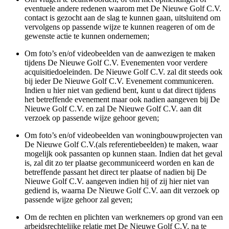
eventuele andere redenen waarom met De Nieuwe Golf C.V.
contact is gezocht aan de slag te kunnen gaan, uitsluitend om
vervolgens op passende wijze te kunnen reageren of om de
gewenste actie te kunnen ondernemen;
Om foto’s en/of videobeelden van de aanwezigen te maken
tijdens De Nieuwe Golf C.V. Evenementen voor verdere
acquisitiedoeleinden. De Nieuwe Golf C.V. zal dit steeds ook
bij ieder De Nieuwe Golf C.V. Evenement communiceren.
Indien u hier niet van gediend bent, kunt u dat direct tijdens
het betreffende evenement maar ook nadien aangeven bij De
Nieuwe Golf C.V. en zal De Nieuwe Golf C.V. aan dit
verzoek op passende wijze gehoor geven;
Om foto’s en/of videobeelden van woningbouwprojecten van
De Nieuwe Golf C.V.(als referentiebeelden) te maken, waar
mogelijk ook passanten op kunnen staan. Indien dat het geval
is, zal dit zo ter plaatse gecommuniceerd worden en kan de
betreffende passant het direct ter plaatse of nadien bij De
Nieuwe Golf C.V. aangeven indien hij of zij hier niet van
gediend is, waarna De Nieuwe Golf C.V. aan dit verzoek op
passende wijze gehoor zal geven;
Om de rechten en plichten van werknemers op grond van een
arbeidsrechtelijke relatie met De Nieuwe Golf C.V. na te