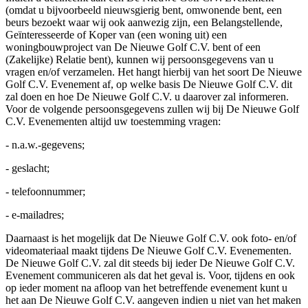
(omdat u bijvoorbeeld nieuwsgierig bent, omwonende bent, een
beurs bezoekt waar wij ook aanwezig zijn, een Belangstellende,
Geïnteresseerde of Koper van (een woning uit) een
woningbouwproject van De Nieuwe Golf C.V. bent of een
(Zakelijke) Relatie bent), kunnen wij persoonsgegevens van u
vragen en/of verzamelen. Het hangt hierbij van het soort De Nieuwe
Golf C.V. Evenement af, op welke basis De Nieuwe Golf C.V. dit
zal doen en hoe De Nieuwe Golf C.V. u daarover zal informeren.
Voor de volgende persoonsgegevens zullen wij bij De Nieuwe Golf
C.V. Evenementen altijd uw toestemming vragen:
- n.a.w.-gegevens;
- geslacht;
- telefoonnummer;
- e-mailadres;
Daarnaast is het mogelijk dat De Nieuwe Golf C.V. ook foto- en/of
videomateriaal maakt tijdens De Nieuwe Golf C.V. Evenementen.
De Nieuwe Golf C.V. zal dit steeds bij ieder De Nieuwe Golf C.V.
Evenement communiceren als dat het geval is. Voor, tijdens en ook
op ieder moment na afloop van het betreffende evenement kunt u
het aan De Nieuwe Golf C.V. aangeven indien u niet van het maken