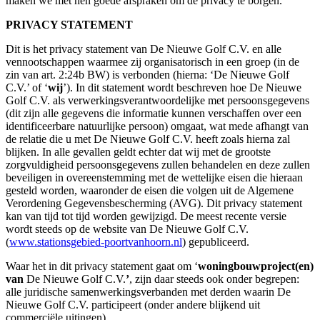
maken we met hen goede afspraken om de privacy te borgen.
PRIVACY STATEMENT
Dit is het privacy statement van De Nieuwe Golf C.V. en alle
vennootschappen waarmee zij organisatorisch in een groep (in de
zin van art. 2:24b BW) is verbonden (hierna: ‘De Nieuwe Golf
C.V.’ of ‘
wij
’). In dit statement wordt beschreven hoe De Nieuwe
Golf C.V. als verwerkingsverantwoordelijke met persoonsgegevens
(dit zijn alle gegevens die informatie kunnen verschaffen over een
identificeerbare natuurlijke persoon) omgaat, wat mede afhangt van
de relatie die u met De Nieuwe Golf C.V. heeft zoals hierna zal
blijken. In alle gevallen geldt echter dat wij met de grootste
zorgvuldigheid persoonsgegevens zullen behandelen en deze zullen
beveiligen in overeenstemming met de wettelijke eisen die hieraan
gesteld worden, waaronder de eisen die volgen uit de Algemene
Verordening Gegevensbescherming (AVG). Dit privacy statement
kan van tijd tot tijd worden gewijzigd. De meest recente versie
wordt steeds op de website van De Nieuwe Golf C.V.
(
www.stationsgebied-poortvanhoorn.nl
) gepubliceerd.
Waar het in dit privacy statement gaat om ‘
woningbouwproject(en)
van
De Nieuwe Golf C.V.
’
, zijn daar steeds ook onder begrepen:
alle juridische samenwerkingsverbanden met derden waarin De
Nieuwe Golf C.V. participeert (onder andere blijkend uit
commerciële uitingen).